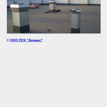
©
ООО ПСК "Динмас"