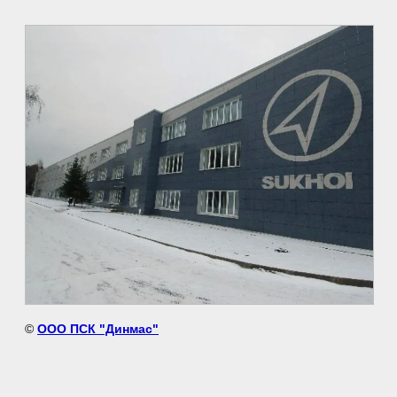
©
ООО ПСК "Динмас"