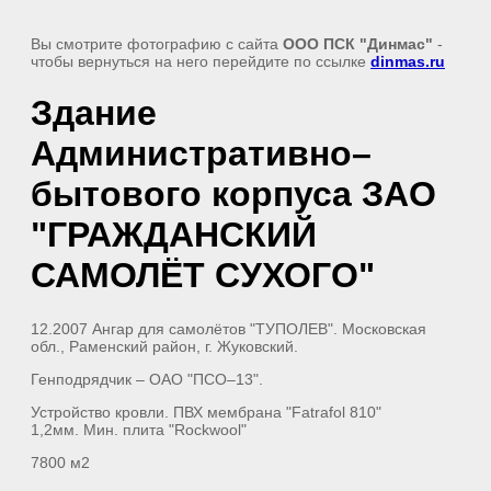
Вы смотрите фотографию с сайта
ООО ПСК "Динмас"
-
чтобы вернуться на него перейдите по ссылке
dinmas.ru
Здание
Административно–
бытового корпуса ЗАО
"ГРАЖДАНСКИЙ
САМОЛЁТ СУХОГО"
12.2007 Ангар для самолётов "ТУПОЛЕВ". Московская
обл., Раменский район, г. Жуковский.
Генподрядчик – ОАО "ПСО–13".
Устройство кровли. ПВХ мембрана "Fatrafol 810"
1,2мм. Мин. плита "Rockwool"
7800 м2